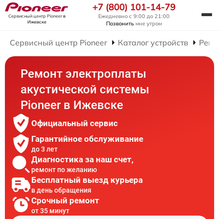
+7 (800) 101-14-79
Ежедневно с 9:00 до 21:00
Сервисный центр Pioneer
в
Ижевске
Позвонить
мне утром
Сервисный центр Pioneer
Каталог устройств
Ремо
Ремонт электроплаты
акустической системы
Pioneer в Ижевске
Официальный сервис
Гарантийное обслуживание
до 3 лет
Диагностика за наш счет,
ремонт по желанию
Бесплатный выезд курьера
в день обращения
Срочный ремонт
от 35 минут