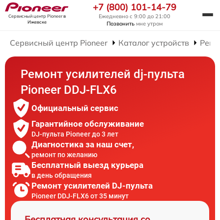
+7 (800) 101-14-79
Ежедневно с 9:00 до 21:00
Сервисный центр Pioneer
в
Ижевске
Позвонить
мне утром
Сервисный центр Pioneer
Каталог устройств
Ремо
Ремонт усилителей dj-пульта
Pioneer DDJ-FLX6
Официальный сервис
Гарантийное обслуживание
DJ-пульта Pioneer до 3 лет
Диагностика за наш счет,
ремонт по желанию
Бесплатный выезд курьера
в день обращения
Ремонт усилителей DJ-пульта
Pioneer DDJ-FLX6 от 35 минут
Бесплатная консультация со