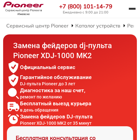
+7 (800) 101-14-79
Сервисный центр Pioneer
в
Ежедневно с 9:00 до 21:00
Ижевске
Сервисный центр Pioneer
Каталог устройств
Ремо
Замена фейдеров dj-пульта
Pioneer XDJ-1000 MK2
Официальный сервис
Гарантийное обслуживание
DJ-пульта Pioneer до 3 лет
Диагностика за наш счет,
ремонт по желанию
Бесплатный выезд курьера
в день обращения
Замена фейдеров DJ-пульта
Pioneer XDJ-1000 MK2 от 35 минут
Бесплатная консультация со