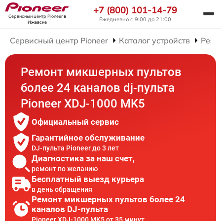
+7 (800) 101-14-79
Сервисный центр Pioneer
в
Ежедневно с 9:00 до 21:00
Ижевске
Сервисный центр Pioneer
Каталог устройств
Ремо
Ремонт микшерных пультов
более 24 каналов dj-пульта
Pioneer XDJ-1000 MK5
Официальный сервис
Гарантийное обслуживание
DJ-пульта Pioneer до 3 лет
Диагностика за наш счет,
ремонт по желанию
Бесплатный выезд курьера
в день обращения
Ремонт микшерных пультов более 24
каналов DJ-пульта
Pioneer XDJ-1000 MK5 от 35 минут