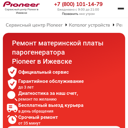
+7 (800) 101-14-79
Ежедневно с 9:00 до 21:00
Сервисный центр Pioneer
в
Ижевске
Позвонить
мне утром
Сервисный центр Pioneer
Каталог устройств
Ремо
Ремонт материнской платы
парогенератора
Pioneer в Ижевске
Официальный сервис
Гарантийное обслуживание
до 3 лет
Диагностика за наш счет,
ремонт по желанию
Бесплатный выезд курьера
в день обращения
Срочный ремонт
от 35 минут