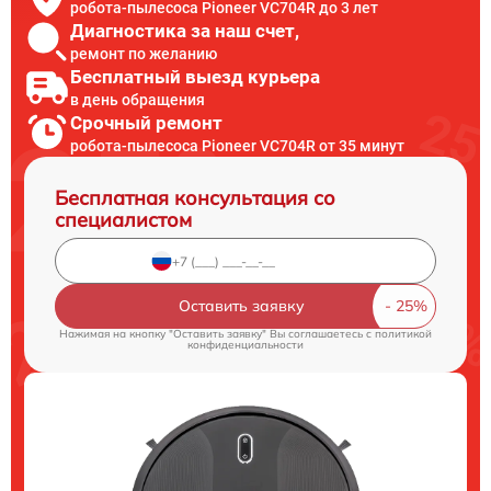
робота-пылесоса Pioneer VC704R до 3 лет
Диагностика за наш счет,
ремонт по желанию
Бесплатный выезд курьера
в день обращения
Срочный ремонт
робота-пылесоса Pioneer VC704R от 35 минут
Бесплатная консультация со
специалистом
Оставить заявку
Нажимая на кнопку "Оставить заявку" Вы соглашаетесь c
политикой
конфиденциальности