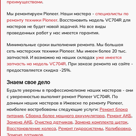
преимуществами
.
Мы ремонтируем Pioneer. Наши мастера -
специалисты по
ремонту техники Pioneer
. Восстановить модель VC704R для
мастеров не будет новой задачей. На все виды
проведенных работ у нас имеется гарантия.
Минимальные сроки выполнения ремонта. Мы большая
сеть мастерских техники Pioneer. Мы имеем более 20 тыс.
запчастей. И возможно на наших складах
уже имеется
запчасть на модель VC704R
. При заказе ремонта на сайте -
предоставляется скидка -25%.
Знаем свое дело
Будьте уверены в профессионализме наших мастеров - они
с уверенностью выполнят ремонт Pioneer VC704R. По
данным наших мастеров в Ижевске по ремонту Pioneer,
наиболее востребованы следующие услуги:
Ремонт блока
питания
,
Сборка более мощного аккумулятора
,
Ремонт АКБ
,
Замена АКБ
,
Очистка датчиков
,
Замена комплекта щеток
,
Восстановление колеса
,
Ремонт гидросистемы
,
Калибровка
,
Замена датчиков
.