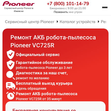
+7 (800) 101-14-79
Ежедневно с 9:00 до 21:00
Сервисный центр Pioneer
в
Ижевске
Позвонить
мне утром
Сервисный центр Pioneer
Каталог устройств
Ремо
Ремонт АКБ робота-пылесоса
Pioneer VC725R
Официальный сервис
Гарантийное обслуживание
робота-пылесоса Pioneer до 3 лет
Диагностика за наш счет,
ремонт по желанию
Бесплатный выезд курьера
в день обращения
Ремонт АКБ робота-пылесоса
Pioneer VC725R от 35 минут
Бесплатная консультация со