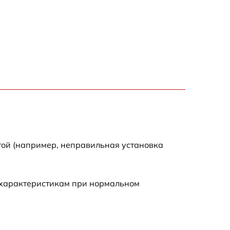
1200 р
1000 р
1800 р
900 р
1200 р
той (например, неправильная установка
1300 р
 характеристикам при нормальном
1000 р
1500 р