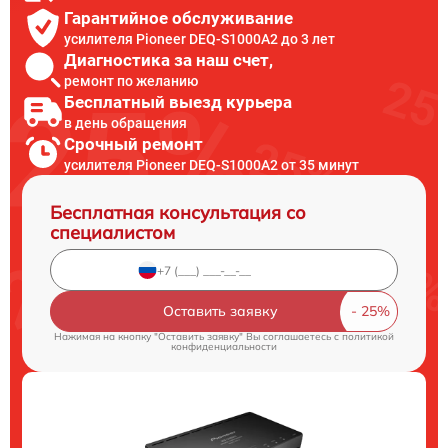
Гарантийное обслуживание
усилителя Pioneer DEQ-S1000A2 до 3 лет
Диагностика за наш счет,
ремонт по желанию
Бесплатный выезд курьера
в день обращения
Срочный ремонт
усилителя Pioneer DEQ-S1000A2 от 35 минут
Бесплатная консультация со
специалистом
Оставить заявку
Нажимая на кнопку "Оставить заявку" Вы соглашаетесь c
политикой
конфиденциальности