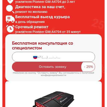
усилителя Pioneer GM-A4704 до 3 лет
Диагностика за наш счет,
ремонт по желанию
Бесплатный выезд курьера
в день обращения
Срочный ремонт
усилителя Pioneer GM-A4704 от 35 минут
Бесплатная консультация со
специалистом
Оставить заявку
Нажимая на кнопку "Оставить заявку" Вы соглашаетесь c
политикой
конфиденциальности